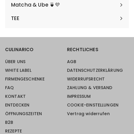
Matcha & Ube 🍵💜
TEE
CULINARICO
RECHTLICHES
ÜBER UNS
AGB
WHITE LABEL
DATENSCHUTZERKLÄRUNG
FIRMENGESCHENKE
WIDERRUFSRECHT
FAQ
ZAHLUNG & VERSAND
KONTAKT
IMPRESSUM
ENTDECKEN
COOKIE-EINSTELLUNGEN
ÖFFNUNGSZEITEN
Vertrag widerrufen
B2B
REZEPTE