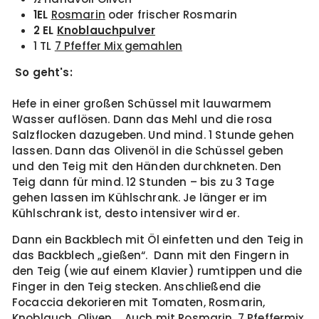
1EL
Rosmarin
oder frischer Rosmarin
2 EL
Knoblauchpulver
1 TL
7 Pfeffer Mix gemahlen
So geht's:
Hefe in einer großen Schüssel mit lauwarmem
Wasser auflösen. Dann das Mehl und die rosa
Salzflocken dazugeben. Und mind. 1 Stunde gehen
lassen. Dann das Olivenöl in die Schüssel geben
und den Teig mit den Händen durchkneten. Den
Teig dann für mind. 12 Stunden – bis zu 3 Tage
gehen lassen im Kühlschrank. Je länger er im
Kühlschrank ist, desto intensiver wird er.
Dann ein Backblech mit Öl einfetten und den Teig in
das Backblech „gießen“.
Dann mit den Fingern in
den Teig (wie auf einem Klavier) rumtippen und die
Finger in den Teig stecken. Anschließend
die
Focaccia dekorieren mit Tomaten, Rosmarin,
Knoblauch, Oliven,… Auch mit Rosmarin, 7 Pfeffermix