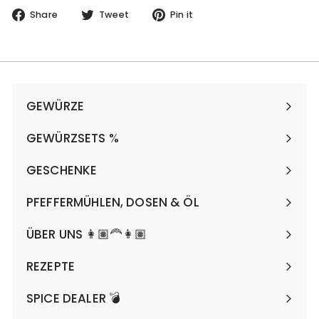
Share
Tweet
Pin
Share
Tweet
Pin it
on
on
on
Facebook
Twitter
Pinterest
GEWÜRZE
Expand
submenu
GEWÜRZSETS %
Expand
submenu
GESCHENKE
Expand
submenu
PFEFFERMÜHLEN, DOSEN & ÖL
Expand
submenu
ÜBER UNS 👩🏽‍🦰👩🏽
REZEPTE
SPICE DEALER 💣