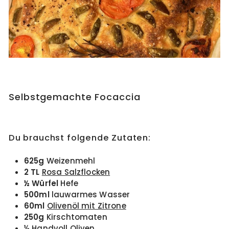
Selbstgemachte Focaccia
Du brauchst folgende Zutaten:
625g
Weizenmehl
2 TL
Rosa Salzflocken
½ Würfel
Hefe
500ml
lauwarmes Wasser
60ml
Olivenöl mit Zitrone
250g
Kirschtomaten
½ Handvoll Oliven