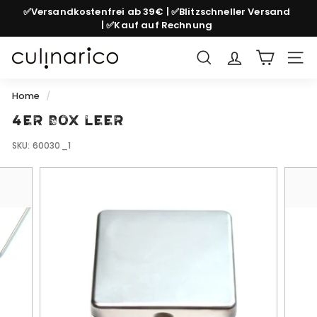
Skip
✅Versandkostenfrei ab 39€ | ✅Blitzschneller Versand
to
| ✅Kauf auf Rechnung
Pause
content
slideshow
c
Search
Site
u
l
Home
/
i
4er Box Leer
n
SKU:
60030_1
a
r
i
c
o