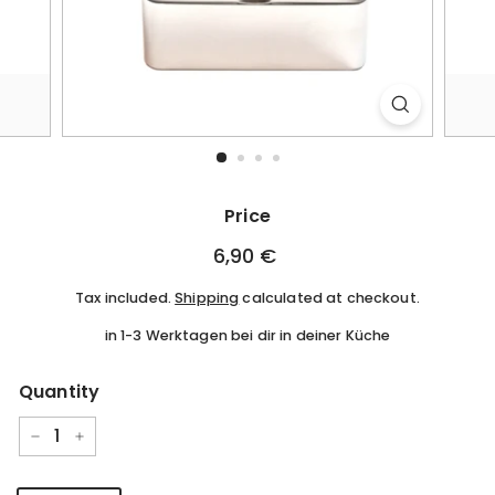
Price
Regular
6,90 €
6,90
price
€
Tax included.
Shipping
calculated at checkout.
in 1-3 Werktagen bei dir in deiner Küche
Quantity
−
+