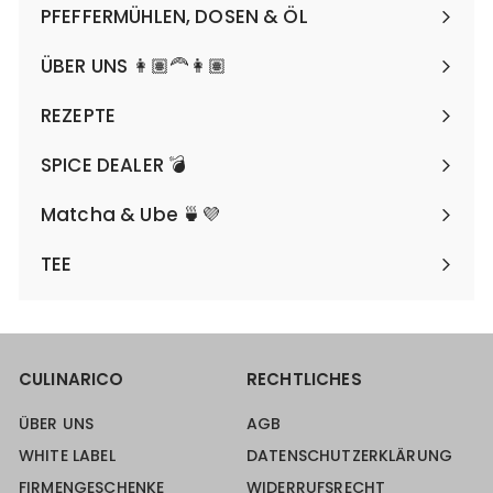
submenu
PFEFFERMÜHLEN, DOSEN & ÖL
Expand
submenu
ÜBER UNS 👩🏽‍🦰👩🏽
REZEPTE
SPICE DEALER 💣
Matcha & Ube 🍵💜
TEE
CULINARICO
RECHTLICHES
ÜBER UNS
AGB
WHITE LABEL
DATENSCHUTZERKLÄRUNG
FIRMENGESCHENKE
WIDERRUFSRECHT