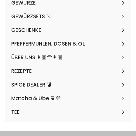
GEWÜRZE
Expand
submenu
GEWÜRZSETS %
Expand
submenu
GESCHENKE
Expand
submenu
PFEFFERMÜHLEN, DOSEN & ÖL
Expand
submenu
ÜBER UNS 👩🏽‍🦰👩🏽
REZEPTE
SPICE DEALER 💣
Matcha & Ube 🍵💜
TEE