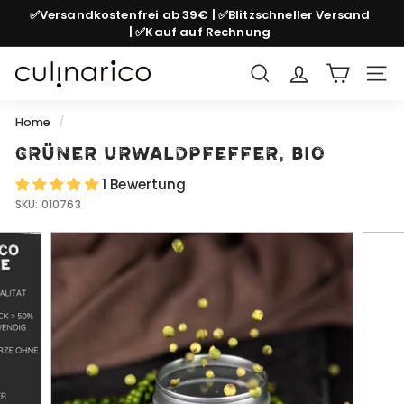
Skip
✅Versandkostenfrei ab 39€ | ✅Blitzschneller Versand
to
| ✅Kauf auf Rechnung
Pause
content
slideshow
c
Search
Site
u
l
Home
/
i
Grüner Urwaldpfeffer, bio
n
1 Bewertung
a
SKU:
010763
r
i
c
o