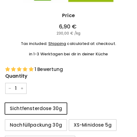
Price
Regular
6,90 €
6,90
price
230,00 €
230,00
/
kg
€
€
Tax included.
Shipping
calculated at checkout.
in 1-3 Werktagen bei dir in deiner Küche
1 Bewertung
Quantity
−
+
Style
Sichtfensterdose 30g
Nachfüllpackung 30g
XS-Minidose 5g