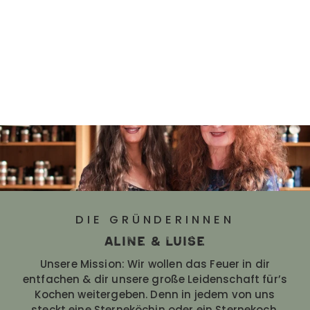
DIE GRÜNDERINNEN
Aline & Luise
Unsere Mission: Wir wollen das Feuer in dir
entfachen & dir unsere große Leidenschaft für’s
Kochen weitergeben. Denn in jedem von uns
steckt eine Sterneköchin oder ein Sternekoch.