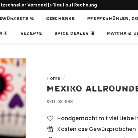
itzschneller Versand | ✅Kauf auf Rechnung
Pause
EWÜRZSETS %
GESCHENKE
PFEFFERMÜHLEN, DO
slideshow
👩🏽
REZEPTE
SPICE DEALER 💣
Matcha & Ub
Home
/
Mexiko Allrounde
SKU:
031863
Handgemacht mit viel Liebe i
Kostenlose Gewürzpröbchen b