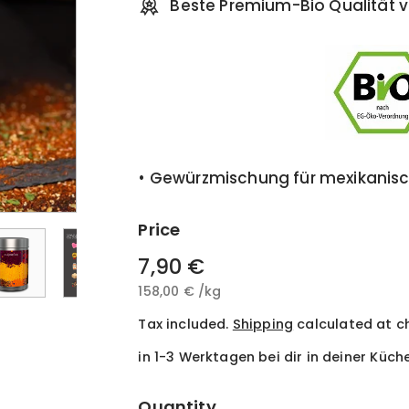
Beste Premium-Bio Qualität v
• Gewürzmischung für mexikanisc
Price
Regular
7,90 €
7,90
price
158,00 €
158,00
/
kg
€
€
Tax included.
Shipping
calculated at c
in 1-3 Werktagen bei dir in deiner Küch
Quantity