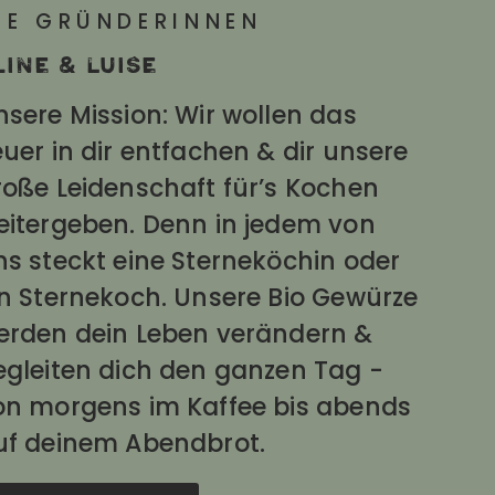
IE GRÜNDERINNEN
line & Luise
nsere Mission: Wir wollen das
uer in dir entfachen & dir unsere
roße Leidenschaft für’s Kochen
eitergeben. Denn in jedem von
ns steckt eine Sterneköchin oder
in Sternekoch. Unsere Bio Gewürze
erden dein Leben verändern &
egleiten dich den ganzen Tag -
on morgens im Kaffee bis abends
uf deinem Abendbrot.