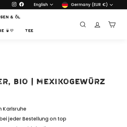
Language
Currency
English
Instagram
Facebook
Germany (EUR €)
SEN & ÖL
Search
Account
Cart
e 🍵💜
TEE
r, bio | Mexikogewürz
n Karlsruhe
ei jeder Bestellung on top