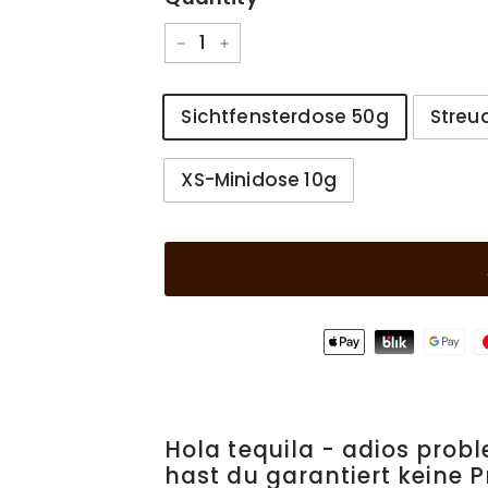
−
+
Größe
Sichtfensterdose 50g
Streu
XS-Minidose 10g
Hola tequila - adios prob
hast du garantiert keine 