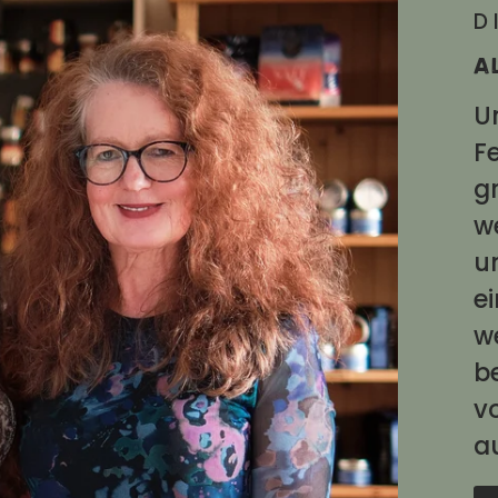
D
A
U
Fe
g
w
u
e
w
b
v
a