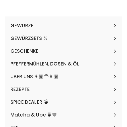
m
2
,
GEWÜRZE
5
Expand
0
submenu
GEWÜRZSETS %
Expand
€
submenu
GESCHENKE
Expand
submenu
PFEFFERMÜHLEN, DOSEN & ÖL
Expand
submenu
ÜBER UNS 👩🏽‍🦰👩🏽
REZEPTE
SPICE DEALER 💣
Matcha & Ube 🍵💜