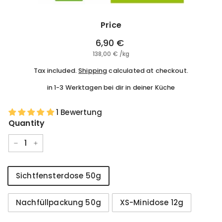
Price
Regular
6,90 €
6,90
price
138,00 €
138,00
/
kg
€
€
Tax included.
Shipping
calculated at checkout.
in 1-3 Werktagen bei dir in deiner Küche
1 Bewertung
Quantity
−
+
Größe
Sichtfensterdose 50g
Nachfüllpackung 50g
XS-Minidose 12g