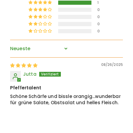
1
0
0
0
0
Sort by
08/26/2025
Jutta
Pfeffertalent
Schöne Schärfe und bissle orangig...wunderbar
für grüne Salate, Obstsalat und helles Fleisch.