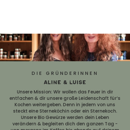
DIE GRÜNDERINNEN
Aline & Luise
Unsere Mission: Wir wollen das Feuer in dir
entfachen & dir unsere große Leidenschaft für’s
Kochen weitergeben. Denn in jedem von uns
steckt eine Sterneköchin oder ein Sternekoch.
Unsere Bio Gewürze werden dein Leben
verändern & begleiten dich den ganzen Tag -