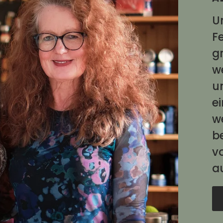
U
Fe
g
w
u
e
w
b
v
a