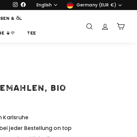
Language
Currency
English
Instagram
Facebook
Germany (EUR €)
SEN & ÖL
Search
Account
Cart
e 🍵💜
TEE
emahlen, bio
n Karlsruhe
ei jeder Bestellung on top