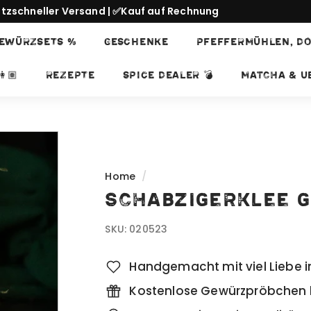
itzschneller Versand | ✅Kauf auf Rechnung
Pause
EWÜRZSETS %
GESCHENKE
PFEFFERMÜHLEN, DO
slideshow
👩🏽
REZEPTE
SPICE DEALER 💣
Matcha & Ub
Home
/
Schabzigerklee g
SKU:
020523
Handgemacht mit viel Liebe i
Kostenlose Gewürzpröbchen b