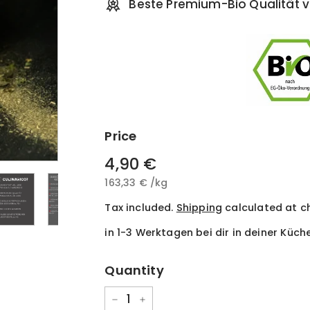
Beste Premium-Bio Qualität v
Price
Regular
4,90 €
4,90
price
163,33 €
163,33
/
kg
€
€
Tax included.
Shipping
calculated at c
in 1-3 Werktagen bei dir in deiner Küch
Quantity
−
+