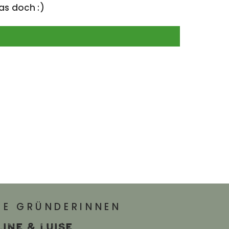
as doch :)
IE GRÜNDERINNEN
line & Luise