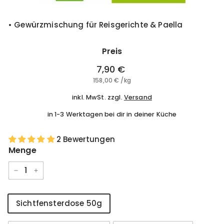
• Gewürzmischung für Reisgerichte & Paella
Preis
Normaler
7,90 €
7,90
Preis
158,00 €
158,00
/
kg
€
€
inkl. MwSt. zzgl.
Versand
in 1-3 Werktagen bei dir in deiner Küche
2 Bewertungen
Menge
−
+
Größe
Sichtfensterdose 50g