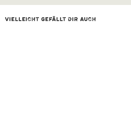
Vielleicht gefällt dir auch
Reisgewürz |
Paellagewürz, bio
2
Bewertungen
2,50 €
A
Ab
158,00 €/kg
b
2