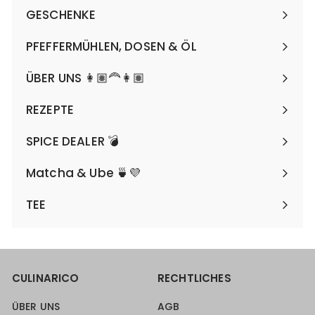
maximieren
GESCHENKE
Menü
maximieren
PFEFFERMÜHLEN, DOSEN & ÖL
Menü
maximieren
ÜBER UNS 👩🏽‍🦰👩🏽
REZEPTE
SPICE DEALER 💣
Matcha & Ube 🍵💜
TEE
CULINARICO
RECHTLICHES
ÜBER UNS
AGB