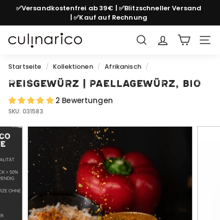
Direkt
✅Versandkostenfrei ab 39€ | ✅Blitzschneller Versand
zum
| ✅Kauf auf Rechnung
Pause
Inhalt
Diashow
c
Suche
Seit
u
l
Startseite
/
Kollektionen
/
Afrikanisch
/
i
Reisgewürz | Paellagewürz, bio
n
2 Bewertungen
a
SKU:
031583
r
i
c
o