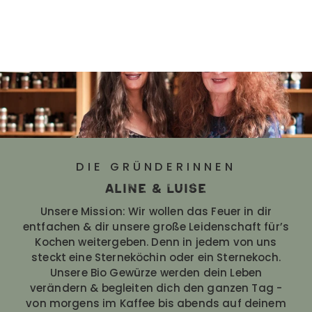
DIE GRÜNDERINNEN
Aline & Luise
Unsere Mission: Wir wollen das Feuer in dir
entfachen & dir unsere große Leidenschaft für’s
Kochen weitergeben. Denn in jedem von uns
steckt eine Sterneköchin oder ein Sternekoch.
Unsere Bio Gewürze werden dein Leben
verändern & begleiten dich den ganzen Tag -
von morgens im Kaffee bis abends auf deinem