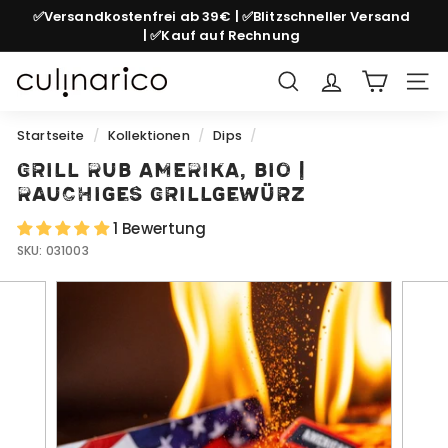
Direkt
✅Versandkostenfrei ab 39€ | ✅Blitzschneller Versand
zum
| ✅Kauf auf Rechnung
Pause
Inhalt
Diashow
c
Suche
Seit
u
l
Startseite
/
Kollektionen
/
Dips
/
i
Grill Rub AMERIKA, bio |
n
Rauchiges Grillgewürz
a
1 Bewertung
r
SKU:
031003
i
c
o