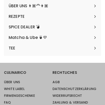
maximieren
ÜBER UNS 👩🏽‍🦰👩🏽
REZEPTE
SPICE DEALER 💣
Matcha & Ube 🍵💜
TEE
CULINARICO
RECHTLICHES
ÜBER UNS
AGB
WHITE LABEL
DATENSCHUTZERKLÄRUNG
FIRMENGESCHENKE
WIDERRUFSRECHT
FAQ
ZAHLUNG & VERSAND