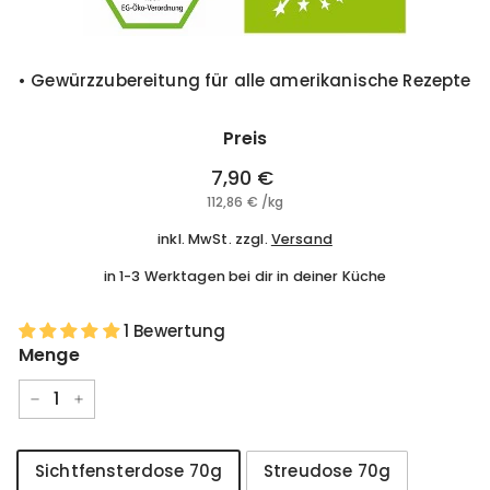
• Gewürzzubereitung für alle amerikanische Rezepte
Preis
Normaler
7,90 €
7,90
Preis
112,86 €
112,86
/
kg
€
€
inkl. MwSt. zzgl.
Versand
in 1-3 Werktagen bei dir in deiner Küche
1 Bewertung
Menge
−
+
Style
Sichtfensterdose 70g
Streudose 70g