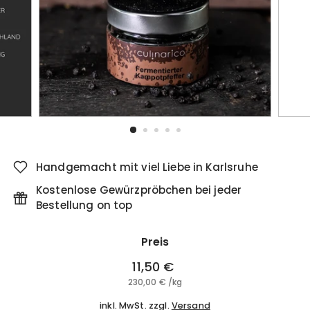
Handgemacht mit viel Liebe in Karlsruhe
Kostenlose Gewürzpröbchen bei jeder
Bestellung on top
Preis
Normaler
11,50 €
11,50
Preis
230,00 €
230,00
/
kg
€
€
inkl. MwSt. zzgl.
Versand