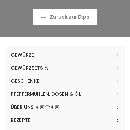
Zurück zur Dips
GEWÜRZE
Menü
maximieren
GEWÜRZSETS %
Menü
maximieren
GESCHENKE
Menü
maximieren
PFEFFERMÜHLEN, DOSEN & ÖL
Menü
maximieren
ÜBER UNS 👩🏽‍🦰👩🏽
REZEPTE