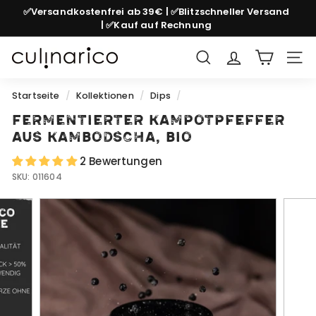
Direkt
✅Versandkostenfrei ab 39€ | ✅Blitzschneller Versand
zum
| ✅Kauf auf Rechnung
Pause
Inhalt
Diashow
c
Suche
Seit
u
l
Startseite
/
Kollektionen
/
Dips
/
i
Fermentierter Kampotpfeffer
n
aus Kambodscha, bio
a
2 Bewertungen
r
SKU:
011604
i
c
o