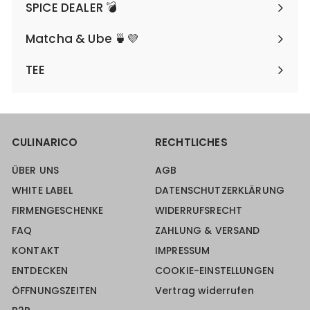
SPICE DEALER 💣
Matcha & Ube 🍵💜
TEE
CULINARICO
RECHTLICHES
ÜBER UNS
AGB
WHITE LABEL
DATENSCHUTZERKLÄRUNG
FIRMENGESCHENKE
WIDERRUFSRECHT
FAQ
ZAHLUNG & VERSAND
KONTAKT
IMPRESSUM
ENTDECKEN
COOKIE-EINSTELLUNGEN
ÖFFNUNGSZEITEN
Vertrag widerrufen