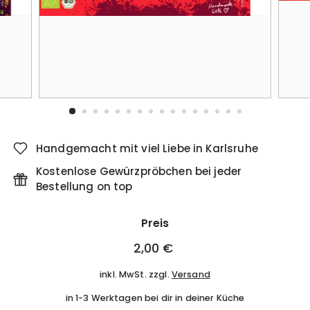
Handgemacht mit viel Liebe in Karlsruhe
Kostenlose Gewürzpröbchen bei jeder
Bestellung on top
Preis
Normaler
2,00 €
2,00
Preis
€
inkl. MwSt. zzgl.
Versand
in 1-3 Werktagen bei dir in deiner Küche