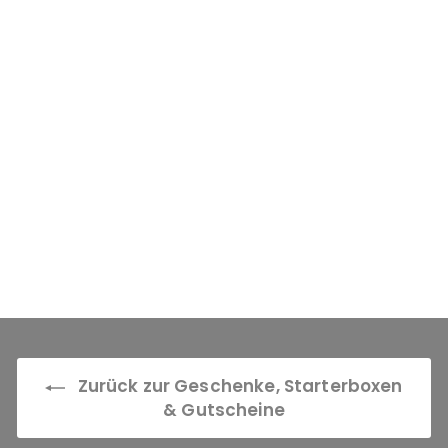
Individuelles
Etikett
1
Bewertung
2,00 €
2
,
0
0
€
Zurück zur Geschenke, Starterboxen
& Gutscheine