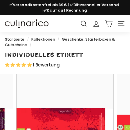
Direkt
✅Versandkostenfrei ab 39€ | ✅Blitzschneller Versand
zum
| ✅Kauf auf Rechnung
Pause
Inhalt
Diashow
c
Suche
Seit
u
l
Startseite
/
Kollektionen
/
Geschenke, Starterboxen &
Gutscheine
/
i
n
Individuelles Etikett
a
1 Bewertung
r
i
c
o