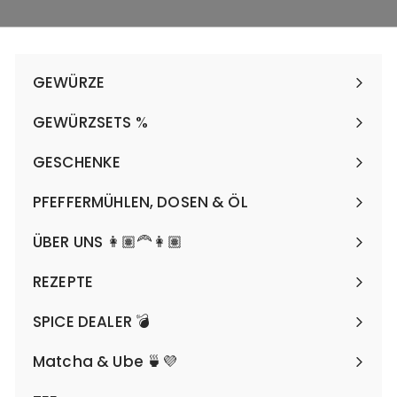
GEWÜRZE
Menü
maximieren
GEWÜRZSETS %
Menü
maximieren
GESCHENKE
Menü
maximieren
PFEFFERMÜHLEN, DOSEN & ÖL
Menü
maximieren
ÜBER UNS 👩🏽‍🦰👩🏽
REZEPTE
SPICE DEALER 💣
Matcha & Ube 🍵💜