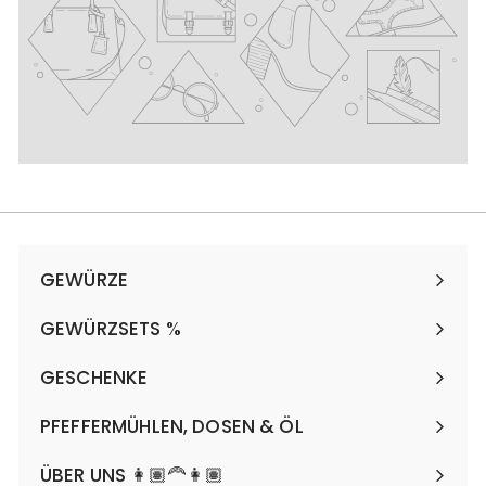
GEWÜRZE
Menü
maximieren
GEWÜRZSETS %
Menü
maximieren
GESCHENKE
Menü
maximieren
PFEFFERMÜHLEN, DOSEN & ÖL
Menü
maximieren
ÜBER UNS 👩🏽‍🦰👩🏽