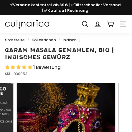
Direkt
✅Versandkostenfrei ab 39€ | ✅Blitzschneller Versand
zum
| ✅Kauf auf Rechnung
Pause
Inhalt
Diashow
c
Suche
Seit
u
l
Startseite
/
Kollektionen
/
Indisch
/
i
Garam Masala gemahlen, bio |
n
Indisches Gewürz
a
1 Bewertung
r
SKU:
030053
i
c
o