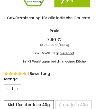
• Gewürzmischung für alle indische Gerichte
Preis
Normaler
7,90 €
7,90
Preis
19.750,00 €
19.750,00
/
100 kg
€
€
inkl. MwSt. zzgl.
Versand
in 1-3 Werktagen bei dir in deiner Küche
1 Bewertung
Menge
−
+
Style
Sichtfensterdose 40g
Streudose 40g