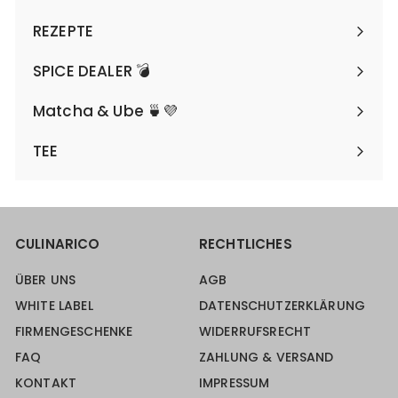
REZEPTE
SPICE DEALER 💣
Matcha & Ube 🍵💜
TEE
CULINARICO
RECHTLICHES
ÜBER UNS
AGB
WHITE LABEL
DATENSCHUTZERKLÄRUNG
FIRMENGESCHENKE
WIDERRUFSRECHT
FAQ
ZAHLUNG & VERSAND
KONTAKT
IMPRESSUM