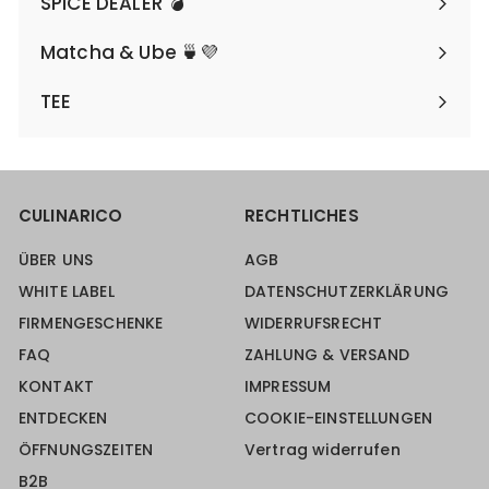
SPICE DEALER 💣
Matcha & Ube 🍵💜
TEE
CULINARICO
RECHTLICHES
ÜBER UNS
AGB
WHITE LABEL
DATENSCHUTZERKLÄRUNG
FIRMENGESCHENKE
WIDERRUFSRECHT
FAQ
ZAHLUNG & VERSAND
KONTAKT
IMPRESSUM
ENTDECKEN
COOKIE-EINSTELLUNGEN
ÖFFNUNGSZEITEN
Vertrag widerrufen
B2B