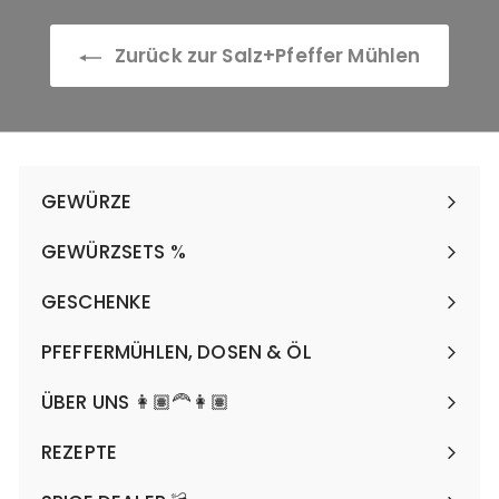
€
Zurück zur Salz+Pfeffer Mühlen
GEWÜRZE
Menü
maximieren
GEWÜRZSETS %
Menü
maximieren
GESCHENKE
Menü
maximieren
PFEFFERMÜHLEN, DOSEN & ÖL
Menü
maximieren
ÜBER UNS 👩🏽‍🦰👩🏽
REZEPTE