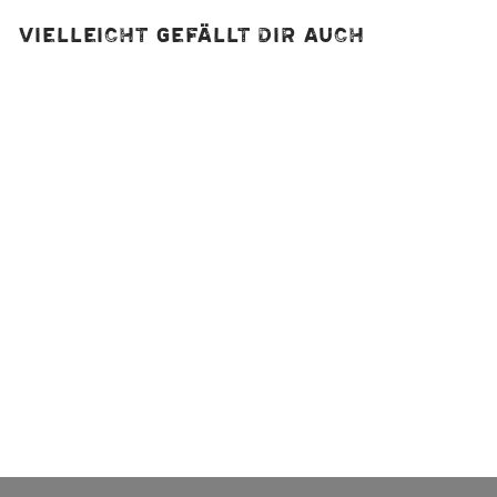
Vielleicht gefällt dir auch
Salz+Pfeffermühle
(2 in 1) MagTwo
silber
44,90 €
4
4
,
9
0