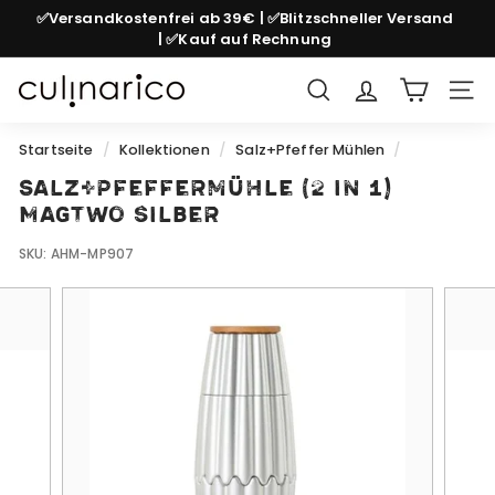
Direkt
✅Versandkostenfrei ab 39€ | ✅Blitzschneller Versand
zum
| ✅Kauf auf Rechnung
Pause
Inhalt
Diashow
c
Suche
Seit
u
l
Startseite
/
Kollektionen
/
Salz+Pfeffer Mühlen
/
i
Salz+Pfeffermühle (2 in 1)
n
MagTwo silber
a
SKU:
AHM-MP907
r
i
c
o