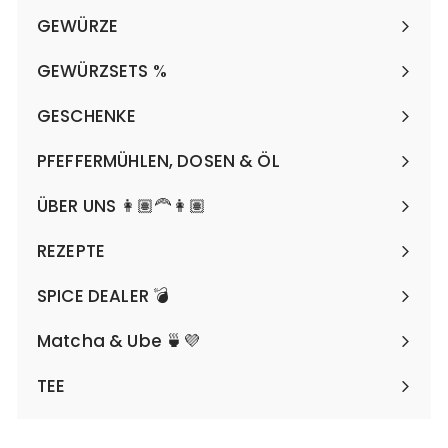
0
GEWÜRZE
€
Menü
maximieren
GEWÜRZSETS %
Menü
maximieren
GESCHENKE
Menü
maximieren
PFEFFERMÜHLEN, DOSEN & ÖL
Menü
maximieren
ÜBER UNS 👩🏽‍🦰👩🏽
REZEPTE
SPICE DEALER 💣
Matcha & Ube 🍵💜
TEE