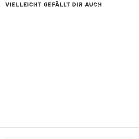
Vielleicht gefällt dir auch
Tonkabohnenzucke
r, bio
1
Bewertung
4,90 €
A
Ab
65,56 €/kg
b
4
,
9