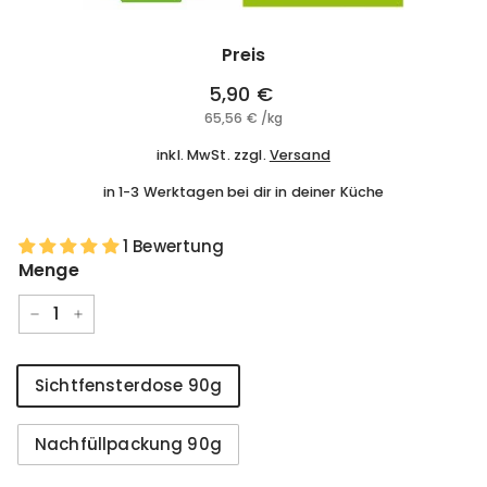
Preis
Normaler
5,90 €
5,90
Preis
65,56 €
65,56
/
kg
€
€
inkl. MwSt. zzgl.
Versand
in 1-3 Werktagen bei dir in deiner Küche
1 Bewertung
Menge
−
+
Größe
Sichtfensterdose 90g
Nachfüllpackung 90g