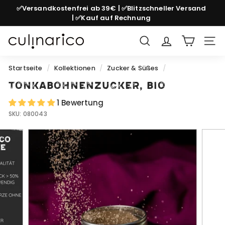
Direkt
✅Versandkostenfrei ab 39€ | ✅Blitzschneller Versand
zum
| ✅Kauf auf Rechnung
Pause
Inhalt
Diashow
c
Suche
Seit
u
l
Startseite
/
Kollektionen
/
Zucker & Süßes
/
i
Tonkabohnenzucker, bio
n
1 Bewertung
a
SKU:
080043
r
i
c
o