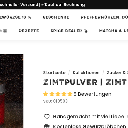
schneller Versand | ✅Kauf auf Rechnung
Pause
EWÜRZSETS %
GESCHENKE
PFEFFERMÜHLEN, DO
Diashow
👩🏽
REZEPTE
SPICE DEALER 💣
Matcha & Ub
Startseite
/
Kollektionen
/
Zucker &
Zimtpulver | Zim
9 Bewertungen
SKU:
010503
Handgemacht mit viel Liebe i
Kostenlose Gewürzpröbchen b