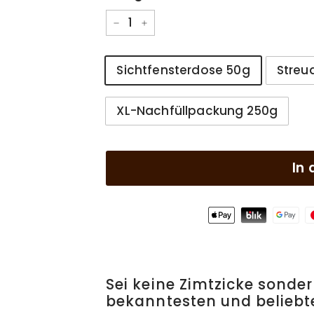
−
+
Größe
Sichtfensterdose 50g
Streu
XL-Nachfüllpackung 250g
In
Sei keine Zimtzicke sonder
bekanntesten und beliebte