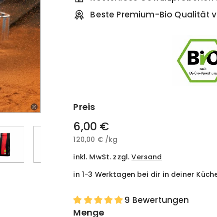
Beste Premium-Bio Qualität v
Preis
Normaler
6,00 €
6,00
Preis
120,00 €
120,00
/
kg
€
€
inkl. MwSt. zzgl.
Versand
in 1-3 Werktagen bei dir in deiner Küch
9 Bewertungen
Menge