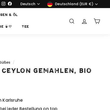
Sprache
Währung
Deutsch
Instagram
Facebook
Deutschland (EUR €)
SEN & ÖL
Suche
Account
Ware
e 🍵💜
TEE
 Süßes
/
t Ceylon gemahlen, bio
n Karlsruhe
ei jeder Bestellung on top