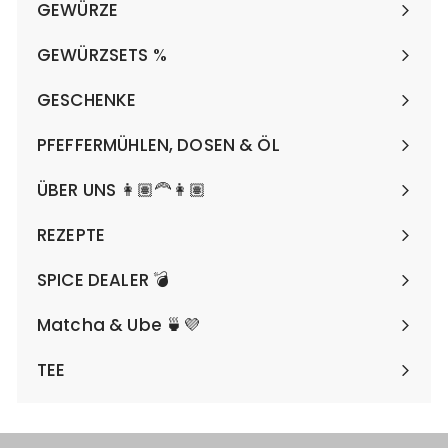
GEWÜRZE
€
Menü
maximieren
GEWÜRZSETS %
Menü
maximieren
GESCHENKE
Menü
maximieren
PFEFFERMÜHLEN, DOSEN & ÖL
Menü
maximieren
ÜBER UNS 👩🏽‍🦰👩🏽
REZEPTE
SPICE DEALER 💣
Matcha & Ube 🍵💜
TEE