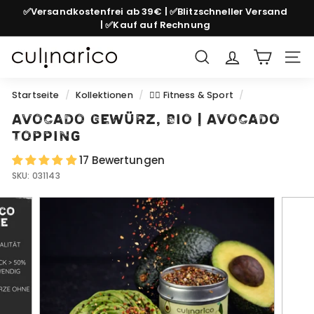
Direkt
✅Versandkostenfrei ab 39€ | ✅Blitzschneller Versand
zum
| ✅Kauf auf Rechnung
Pause
Inhalt
Diashow
c
Suche
Seit
u
l
Startseite
/
Kollektionen
/
🏋️‍♂️ Fitness & Sport
/
i
Avocado Gewürz, Bio | Avocado
n
Topping
a
17 Bewertungen
r
SKU:
031143
i
c
o