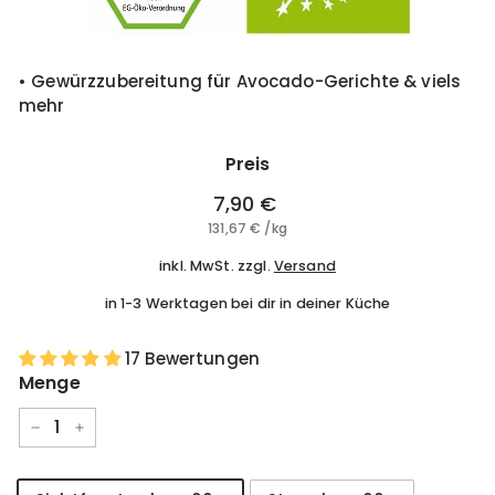
• Gewürzzubereitung für Avocado-Gerichte & viels
mehr
Preis
Normaler
7,90 €
7,90
Preis
131,67 €
131,67
/
kg
€
€
inkl. MwSt. zzgl.
Versand
in 1-3 Werktagen bei dir in deiner Küche
17 Bewertungen
Menge
−
+
Variante