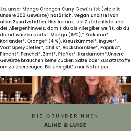
Ja, unser Mango Orangen Curry Gewürz ist (wie alle
unsere 300 Gewürze)
natürlich, vegan und frei von
allen Zusatzstoffen
. Hier kommt die Zutatenliste und
der Allergenhinweis, damit du als Allergiker weißt, ob du
damit würzen darfst: Mango (19%),* Kurkuma*
Koriander*, Orange* (4 %), Kreuzkümmel*, Ingwer*,
Voatsiperypfeffer*, Chilis*, Bockshornklee*, Paprika*,
Piment*, Fenchel*, Zimt*, Pfeffer*, Kardamom*.Unsere
Gewürze brauchen keine Zucker, Salze oder Zusatzstoffe
um zu überzeugen. Bei uns gibt’s nur Natur pur.
DIE GRÜNDERINNEN
Aline & Luise