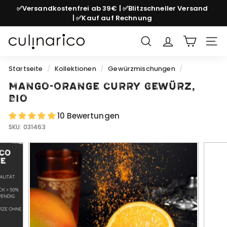
Direkt
✅Versandkostenfrei ab 39€ | ✅Blitzschneller Versand
zum
| ✅Kauf auf Rechnung
Pause
Inhalt
Diashow
c
Suche
Seit
u
l
Startseite
/
Kollektionen
/
Gewürzmischungen
/
i
Mango-Orange Curry Gewürz,
n
Bio
a
10 Bewertungen
r
SKU:
031463
i
c
o