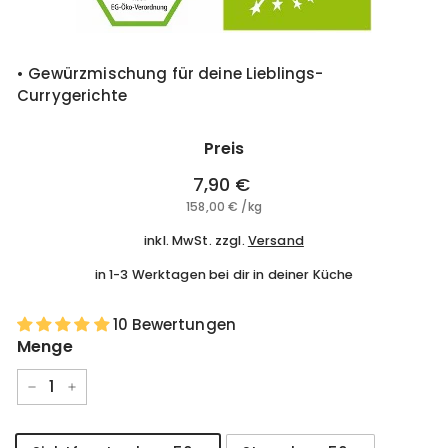
• Gewürzmischung für deine Lieblings-
Currygerichte
Preis
Normaler
7,90 €
7,90
Preis
158,00 €
158,00
/
kg
€
€
inkl. MwSt. zzgl.
Versand
in 1-3 Werktagen bei dir in deiner Küche
10 Bewertungen
Menge
−
+
Größe