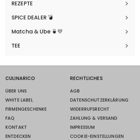
REZEPTE
SPICE DEALER 💣
Matcha & Ube 🍵💜
TEE
CULINARICO
RECHTLICHES
ÜBER UNS
AGB
WHITE LABEL
DATENSCHUTZERKLÄRUNG
FIRMENGESCHENKE
WIDERRUFSRECHT
FAQ
ZAHLUNG & VERSAND
KONTAKT
IMPRESSUM
ENTDECKEN
COOKIE-EINSTELLUNGEN