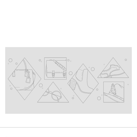
Bewertung
2,50 €
A
Ab
158,00 €/kg
b
2
,
5
0
€