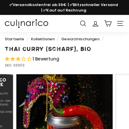
Direkt
✅Versandkostenfrei ab 39€ | ✅Blitzschneller Versand
zum
| ✅Kauf auf Rechnung
Pause
Inhalt
Diashow
c
Suche
Seit
u
l
Startseite
/
Kollektionen
/
Gewürzmischungen
/
i
Thai Curry (scharf), bio
n
1 Bewertung
a
SKU:
031013
r
i
c
o