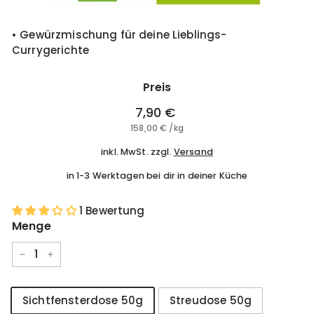
• Gewürzmischung für deine Lieblings-
Currygerichte
Preis
Normaler
7,90 €
7,90
Preis
158,00 €
158,00
/
kg
€
€
inkl. MwSt. zzgl.
Versand
in 1-3 Werktagen bei dir in deiner Küche
1 Bewertung
Menge
−
+
Größe
Sichtfensterdose 50g
Streudose 50g