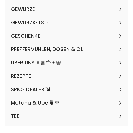
GEWÜRZE
Menü
maximieren
GEWÜRZSETS %
Menü
maximieren
GESCHENKE
Menü
maximieren
PFEFFERMÜHLEN, DOSEN & ÖL
Menü
maximieren
ÜBER UNS 👩🏽‍🦰👩🏽
REZEPTE
SPICE DEALER 💣
Matcha & Ube 🍵💜
TEE