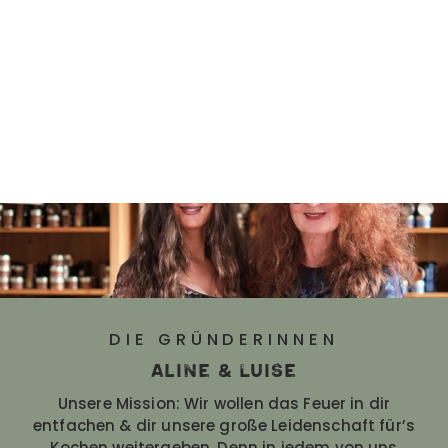
DIE GRÜNDERINNEN
Aline & Luise
Unsere Mission: Wir wollen das Feuer in dir
entfachen & dir unsere große Leidenschaft für’s
Kochen weitergeben. Denn in jedem von uns