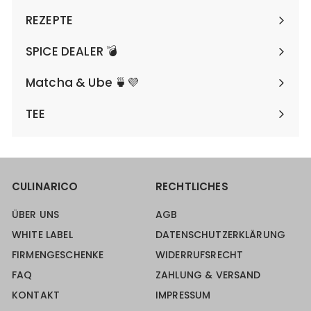
REZEPTE
SPICE DEALER 💣
Matcha & Ube 🍵💜
TEE
CULINARICO
RECHTLICHES
ÜBER UNS
AGB
WHITE LABEL
DATENSCHUTZERKLÄRUNG
FIRMENGESCHENKE
WIDERRUFSRECHT
FAQ
ZAHLUNG & VERSAND
KONTAKT
IMPRESSUM