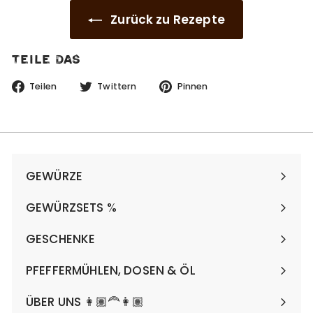
Zurück zu Rezepte
Teile das
Auf
Auf
Auf
Teilen
Twittern
Pinnen
Facebook
Twitter
Pinterest
teilen
twittern
pinnen
GEWÜRZE
Menü
maximieren
GEWÜRZSETS %
Menü
maximieren
GESCHENKE
Menü
maximieren
PFEFFERMÜHLEN, DOSEN & ÖL
Menü
maximieren
ÜBER UNS 👩🏽‍🦰👩🏽