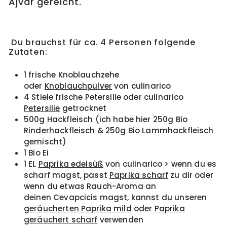
Ajvar gereicht.
Du brauchst für ca. 4 Personen folgende
Zutaten:
1 frische Knoblauchzehe
oder
Knoblauchpulver
von culinarico
4 Stiele frische Petersilie oder culinarico
Petersilie
getrocknet
500g Hackfleisch (ich habe hier 250g Bio
Rinderhackfleisch & 250g Bio Lammhackfleisch
gemischt)
1 Bio Ei
1 EL
Paprika edelsüß
von culinarico > wenn du es
scharf magst, passt
Paprika scharf
zu dir oder
wenn du etwas Rauch-Aroma an
deinen Cevapcicis magst, kannst du unseren
geräucherten Paprika mild
oder
Paprika
geräuchert scharf
verwenden