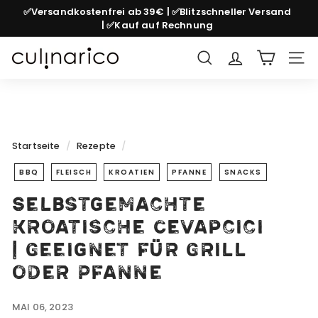
Direkt
✅Versandkostenfrei ab 39€ | ✅Blitzschneller Versand
zum
| ✅Kauf auf Rechnung
Pause
Inhalt
Diashow
c
Suche
Seit
u
l
i
n
Startseite
/
Rezepte
/
a
BBQ
FLEISCH
KROATIEN
PFANNE
SNACKS
r
i
Selbstgemachte
c
kroatische Cevapcici
o
| Geeignet für Grill
oder Pfanne
MAI 06, 2023