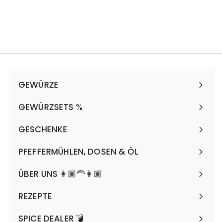
Bewertung
6,90 €
6
115,00 €/kg
,
9
0
€
GEWÜRZE
Menü
maximieren
GEWÜRZSETS %
Menü
maximieren
GESCHENKE
Menü
maximieren
PFEFFERMÜHLEN, DOSEN & ÖL
Menü
maximieren
ÜBER UNS 👩🏽‍🦰👩🏽
REZEPTE
SPICE DEALER 💣