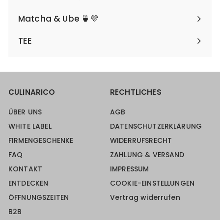
Matcha & Ube 🍵💜
TEE
CULINARICO
RECHTLICHES
ÜBER UNS
AGB
WHITE LABEL
DATENSCHUTZERKLÄRUNG
FIRMENGESCHENKE
WIDERRUFSRECHT
FAQ
ZAHLUNG & VERSAND
KONTAKT
IMPRESSUM
ENTDECKEN
COOKIE-EINSTELLUNGEN
ÖFFNUNGSZEITEN
Vertrag widerrufen
B2B