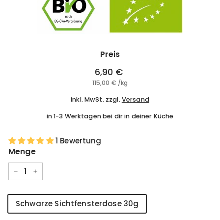
Preis
Normaler
6,90 €
6,90
Preis
115,00 €
115,00
/
kg
€
€
inkl. MwSt. zzgl.
Versand
in 1-3 Werktagen bei dir in deiner Küche
1 Bewertung
Menge
−
+
Style
Schwarze Sichtfensterdose 30g