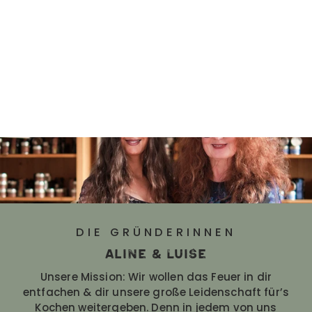
DIE GRÜNDERINNEN
Aline & Luise
Unsere Mission: Wir wollen das Feuer in dir
entfachen & dir unsere große Leidenschaft für’s
Kochen weitergeben. Denn in jedem von uns