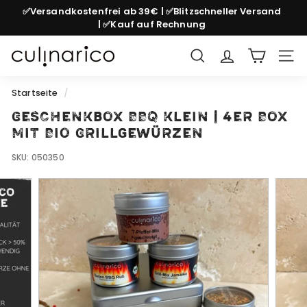
Direkt
✅Versandkostenfrei ab 39€ | ✅Blitzschneller Versand
zum
| ✅Kauf auf Rechnung
Pause
Inhalt
Diashow
c
Suche
Seit
u
l
Startseite
/
i
Geschenkbox BBQ klein | 4er Box
n
mit Bio Grillgewürzen
a
SKU:
050350
r
i
c
o