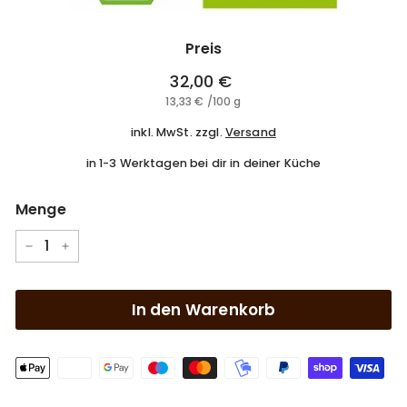
Preis
Normaler
32,00 €
32,00
Preis
13,33 €
13,33
/
100 g
€
€
inkl. MwSt. zzgl.
Versand
in 1-3 Werktagen bei dir in deiner Küche
Menge
−
+
In den Warenkorb