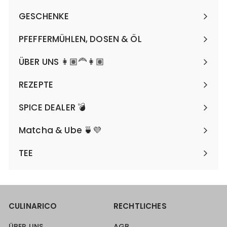
maximieren
GESCHENKE
Menü
maximieren
PFEFFERMÜHLEN, DOSEN & ÖL
Menü
maximieren
ÜBER UNS 👩🏽‍🦰👩🏽
REZEPTE
SPICE DEALER 💣
Matcha & Ube 🍵💜
TEE
CULINARICO
RECHTLICHES
ÜBER UNS
AGB