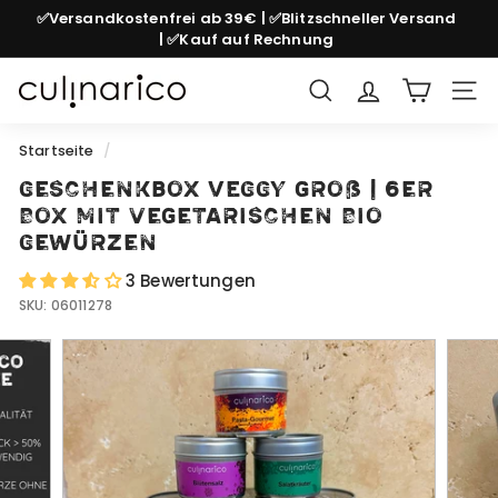
Direkt
✅Versandkostenfrei ab 39€ | ✅Blitzschneller Versand
zum
| ✅Kauf auf Rechnung
Pause
Inhalt
Diashow
c
Suche
Seit
u
l
Startseite
/
i
Geschenkbox VEGGY groß | 6er
n
Box mit vegetarischen Bio
a
Gewürzen
r
3 Bewertungen
i
SKU:
06011278
c
o