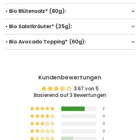
• Bio Blütensalz* (80g):
• Bio Salatkräuter* (25g):
• Bio Avocado Topping* (60g):
Kundenbewertungen
3.67 von 5
Basierend auf 3 Bewertungen
2
0
0
0
1