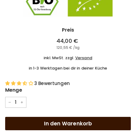
Preis
Normaler
44,00 €
44,00
Preis
120,55 €
120,55
/
kg
€
€
inkl. MwSt. zzgl.
Versand
in 1-3 Werktagen bei dir in deiner Küche
3 Bewertungen
Menge
−
+
In den Warenkorb