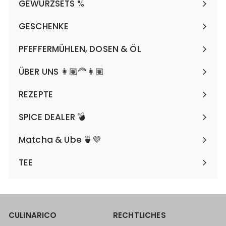
GEWÜRZSETS %
Menü
maximieren
GESCHENKE
Menü
maximieren
PFEFFERMÜHLEN, DOSEN & ÖL
Menü
maximieren
ÜBER UNS 👩🏽‍🦰👩🏽
REZEPTE
SPICE DEALER 💣
Matcha & Ube 🍵💜
TEE
CULINARICO
RECHTLICHES