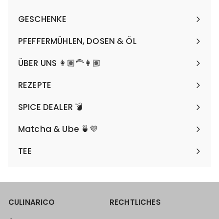
Menü
maximieren
GESCHENKE
Menü
maximieren
PFEFFERMÜHLEN, DOSEN & ÖL
Menü
maximieren
ÜBER UNS 👩🏽‍🦰👩🏽
REZEPTE
SPICE DEALER 💣
Matcha & Ube 🍵💜
TEE
CULINARICO
RECHTLICHES