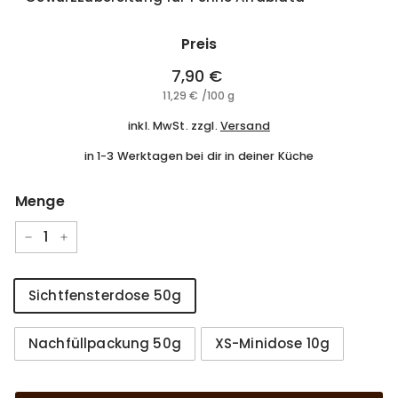
Preis
Normaler
7,90 €
7,90
Preis
11,29 €
11,29
/
100 g
€
€
inkl. MwSt. zzgl.
Versand
in 1-3 Werktagen bei dir in deiner Küche
Menge
−
+
Größe
Sichtfensterdose 50g
Nachfüllpackung 50g
XS-Minidose 10g