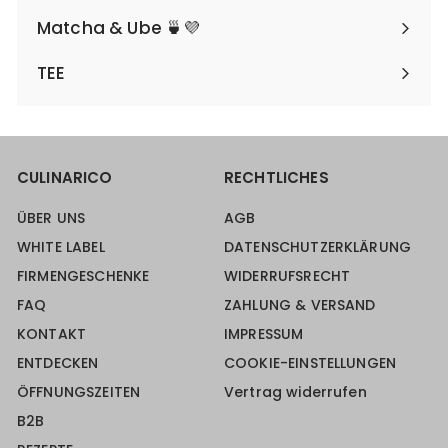
Matcha & Ube 🍵💜
TEE
CULINARICO
RECHTLICHES
ÜBER UNS
AGB
WHITE LABEL
DATENSCHUTZERKLÄRUNG
FIRMENGESCHENKE
WIDERRUFSRECHT
FAQ
ZAHLUNG & VERSAND
KONTAKT
IMPRESSUM
ENTDECKEN
COOKIE-EINSTELLUNGEN
ÖFFNUNGSZEITEN
Vertrag widerrufen
B2B