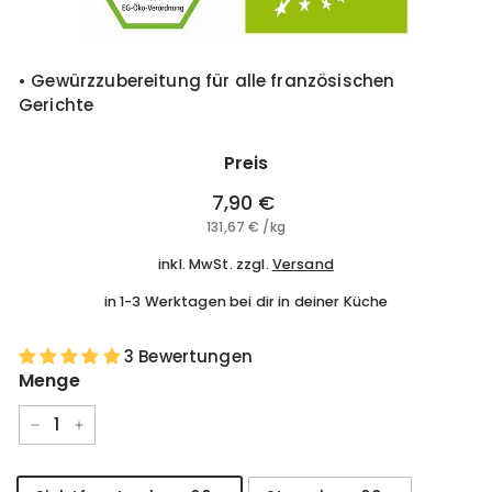
• Gewürzzubereitung für alle französischen
Gerichte
Preis
Normaler
7,90 €
7,90
Preis
131,67 €
131,67
/
kg
€
€
inkl. MwSt. zzgl.
Versand
in 1-3 Werktagen bei dir in deiner Küche
3 Bewertungen
Menge
−
+
Style