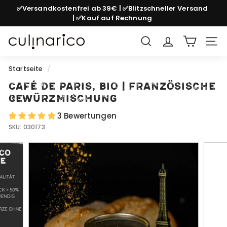
Direkt
✅Versandkostenfrei ab 39€ | ✅Blitzschneller Versand
zum
| ✅Kauf auf Rechnung
Pause
Inhalt
Diashow
c
Suche
Seit
u
l
Startseite
/
i
Café de Paris, bio | Französische
n
Gewürzmischung
a
3 Bewertungen
r
SKU:
030173
i
c
o