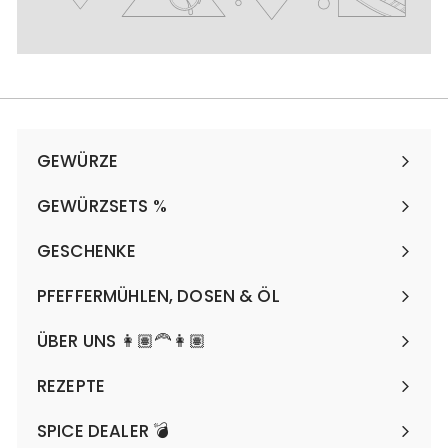
GEWÜRZE
Menü
maximieren
GEWÜRZSETS %
Menü
maximieren
GESCHENKE
Menü
maximieren
PFEFFERMÜHLEN, DOSEN & ÖL
Menü
maximieren
ÜBER UNS 👩🏽‍🦰👩🏽
REZEPTE
SPICE DEALER 💣