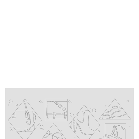
Café de Paris, bio |
Französische
Gewürzmischung
3
Bewertungen
2,50 €
A
Ab
131,67 €/kg
b
2
,
5
0
€