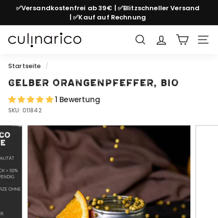
Direkt
✅Versandkostenfrei ab 39€ | ✅Blitzschneller Versand
zum
| ✅Kauf auf Rechnung
Pause
Inhalt
Diashow
c
Suche
Seit
u
l
Startseite
/
i
Gelber Orangenpfeffer, bio
n
1 Bewertung
a
SKU:
011842
r
i
c
o