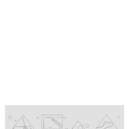
Gelber
Orangenpfeffer,
bio
1
Bewertung
5,90 €
A
Ab
118,00 €/kg
b
5
,
9
0
€