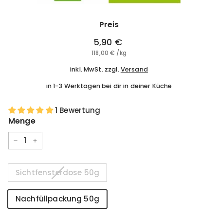
Preis
Normaler
5,90 €
5,90
Preis
118,00 €
118,00
/
kg
€
€
inkl. MwSt. zzgl.
Versand
in 1-3 Werktagen bei dir in deiner Küche
1 Bewertung
Menge
−
+
Größe
Sichtfensterdose 50g
Nachfüllpackung 50g