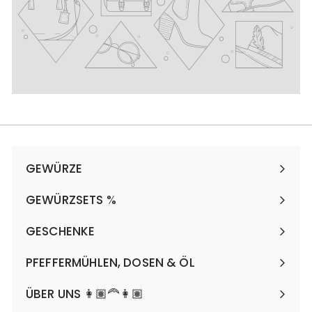
GEWÜRZE
Menü
maximieren
GEWÜRZSETS %
Menü
maximieren
GESCHENKE
Menü
maximieren
PFEFFERMÜHLEN, DOSEN & ÖL
Menü
maximieren
ÜBER UNS 👩🏽‍🦰👩🏽