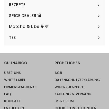
REZEPTE
SPICE DEALER 💣
Matcha & Ube 🍵💜
TEE
CULINARICO
RECHTLICHES
ÜBER UNS
AGB
WHITE LABEL
DATENSCHUTZERKLÄRUNG
FIRMENGESCHENKE
WIDERRUFSRECHT
FAQ
ZAHLUNG & VERSAND
KONTAKT
IMPRESSUM
ENTDECKEN
COOKIE-EINSTELLUNGEN