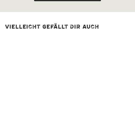
Vielleicht gefällt dir auch
AUSVERKAUFT
New Mexico Chilis
geröstet, bio | 3000
Scoville
| Geröstetes, leicht
rauchiges Aroma
5,90 €
A
Ab