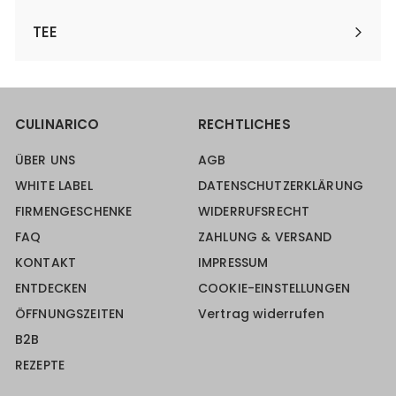
TEE
CULINARICO
RECHTLICHES
ÜBER UNS
AGB
WHITE LABEL
DATENSCHUTZERKLÄRUNG
FIRMENGESCHENKE
WIDERRUFSRECHT
FAQ
ZAHLUNG & VERSAND
KONTAKT
IMPRESSUM
ENTDECKEN
COOKIE-EINSTELLUNGEN
ÖFFNUNGSZEITEN
Vertrag widerrufen
B2B
REZEPTE