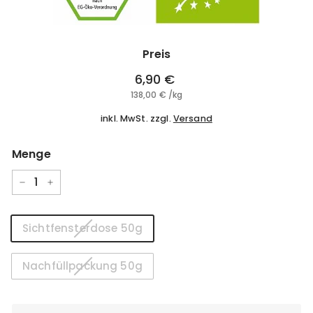
Preis
Normaler
6,90 €
6,90
Preis
138,00 €
138,00
/
kg
€
€
inkl. MwSt. zzgl.
Versand
Menge
−
+
Größe
Sichtfensterdose 50g
Nachfüllpackung 50g