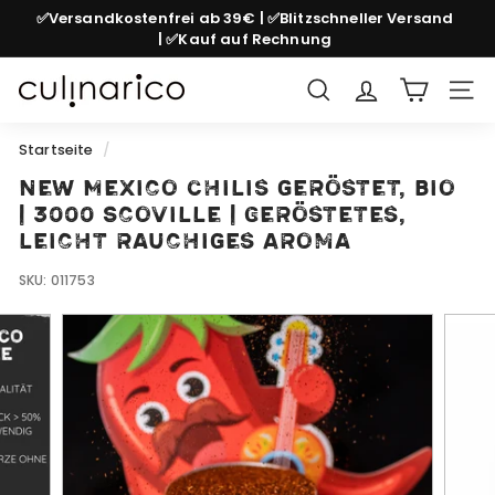
Direkt
✅Versandkostenfrei ab 39€ | ✅Blitzschneller Versand
zum
| ✅Kauf auf Rechnung
Pause
Inhalt
Diashow
c
Suche
Seit
u
l
Startseite
/
i
New Mexico Chilis geröstet, bio
n
| 3000 Scoville | Geröstetes,
a
leicht rauchiges Aroma
r
SKU:
011753
i
c
o