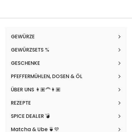
138,00 €/kg
b
5
,
9
0
GEWÜRZE
€
Menü
maximieren
GEWÜRZSETS %
Menü
maximieren
GESCHENKE
Menü
maximieren
PFEFFERMÜHLEN, DOSEN & ÖL
Menü
maximieren
ÜBER UNS 👩🏽‍🦰👩🏽
REZEPTE
SPICE DEALER 💣
Matcha & Ube 🍵💜