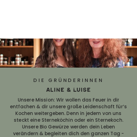
DIE GRÜNDERINNEN
Aline & Luise
Unsere Mission: Wir wollen das Feuer in dir
entfachen & dir unsere große Leidenschaft für’s
Kochen weitergeben. Denn in jedem von uns
steckt eine Sterneköchin oder ein Sternekoch.
Unsere Bio Gewürze werden dein Leben
verändern & begleiten dich den ganzen Tag -