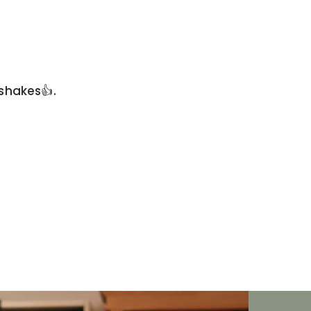
shakes👍.