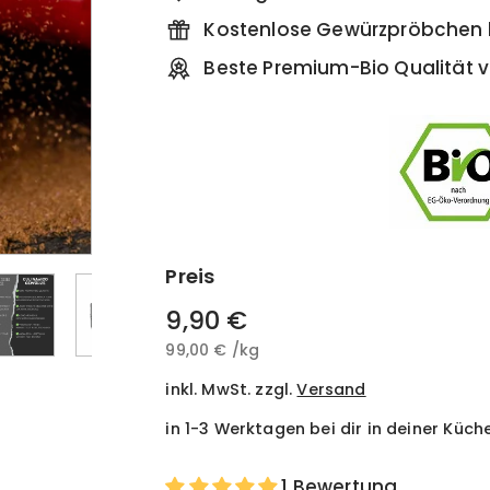
Kostenlose Gewürzpröbchen b
Beste Premium-Bio Qualität v
Preis
Normaler
9,90 €
9,90
Preis
99,00 €
99,00
/
kg
€
€
inkl. MwSt. zzgl.
Versand
in 1-3 Werktagen bei dir in deiner Küch
1 Bewertung