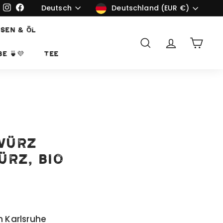
Sprache
Währung
Deutsch
Instagram
Facebook
Deutschland (EUR €)
SEN & ÖL
Suche
Account
Ware
e 🍵💜
TEE
würz
ürz, bio
n Karlsruhe