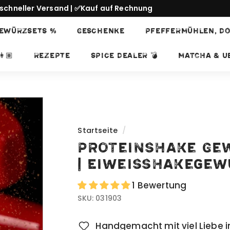
schneller Versand | ✅Kauf auf Rechnung
Pause
EWÜRZSETS %
GESCHENKE
PFEFFERMÜHLEN, DO
Diashow
👩🏽
REZEPTE
SPICE DEALER 💣
Matcha & Ub
Startseite
/
Proteinshake Ge
| Eiweisshakegew
1 Bewertung
SKU:
031903
Handgemacht mit viel Liebe i