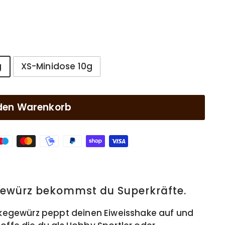
g
XS-Minidose 10g
 den Warenkorb
gewürz bekommst du Superkräfte.
hakegewürz peppt deinen Eiweisshake auf und