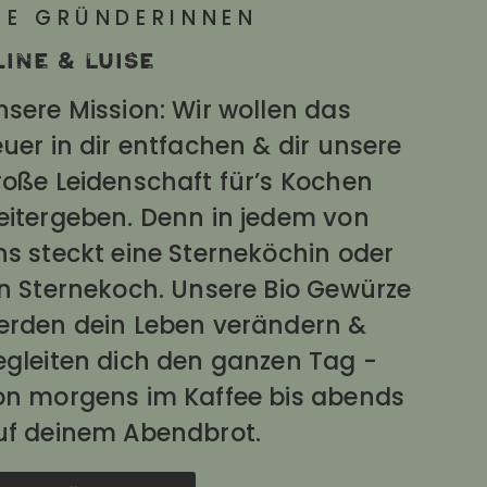
IE GRÜNDERINNEN
line & Luise
nsere Mission: Wir wollen das
uer in dir entfachen & dir unsere
roße Leidenschaft für’s Kochen
eitergeben. Denn in jedem von
ns steckt eine Sterneköchin oder
in Sternekoch. Unsere Bio Gewürze
erden dein Leben verändern &
egleiten dich den ganzen Tag -
on morgens im Kaffee bis abends
uf deinem Abendbrot.