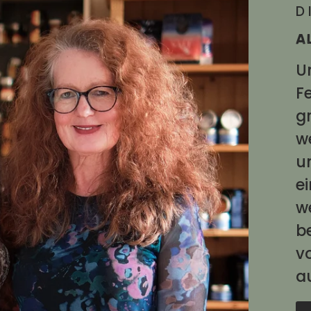
D
A
U
Fe
g
w
u
e
w
b
v
a