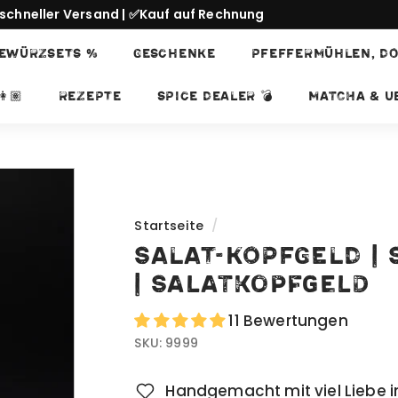
schneller Versand | ✅Kauf auf Rechnung
Pause
EWÜRZSETS %
GESCHENKE
PFEFFERMÜHLEN, DO
Diashow
👩🏽
REZEPTE
SPICE DEALER 💣
Matcha & Ub
Startseite
/
SALAT-KOPFGELD | 
| Salatkopfgeld
11 Bewertungen
SKU:
9999
Handgemacht mit viel Liebe i