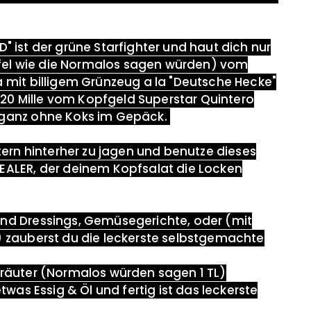
 ist der grüne Starfighter und haut dich nur
ffel wie die Normalos sagen würden) vom
mit billigem Grünzeug a la "Deutsche Hecke"
e 20 Mille vom Kopfgeld Superstar
Quintero
ganz ohne Koks im Gepäck.
tern hinterher zu jagen und benutze dieses
ALER, der deinem Kopfsalat die Locken
 und Dressings, Gemüsegerichte, oder (mit
)
zauberst du die
leckerste selbstgemachte
kräuter (
Normalos
würden sagen 1 TL)
etwas Essig & Öl und fertig ist das leckerste