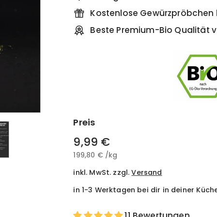
Kostenlose Gewürzpröbchen b
Beste Premium-Bio Qualität v
Preis
Normaler
9,99 €
9,99
Preis
199,80 €
199,80
/
kg
€
€
inkl. MwSt. zzgl.
Versand
in 1-3 Werktagen bei dir in deiner Küch
11 Bewertungen