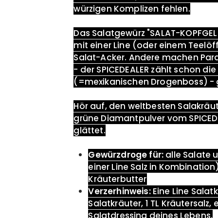
würzigen Komplizen fehlen.
Das
Salatgewürz "
SALAT-KOPFGELD"
mit einer Line (oder einem Teelö
Salat-Acker. Andere machen Para 
- der SPICEDEALER zählt schon di
(=
mexikanischen Drogenboss)
- 
Hör auf, den weltbesten Salakräu
grüne Diamantpulver vom SPICEDE
glättet.
Gewürzdroge für:
alle Salate
einer Line
Salz in Kombination
Kräuterbutter
Verzerhinweis:
Eine Line Salat
Salatkräuter, 1 TL Kräutersalz, 
Salatdressing deines Lebens.