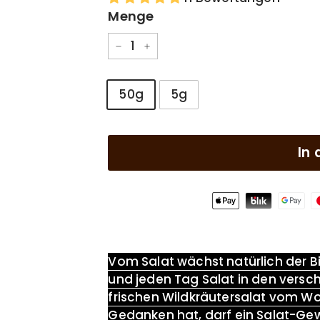
Menge
−
+
GRÖßE
50g
5g
In
Vom Salat wächst natürlich der B
und jeden Tag Salat in den versc
frischen Wildkräutersalat vom W
Gedanken hat, darf ein Salat-Ge