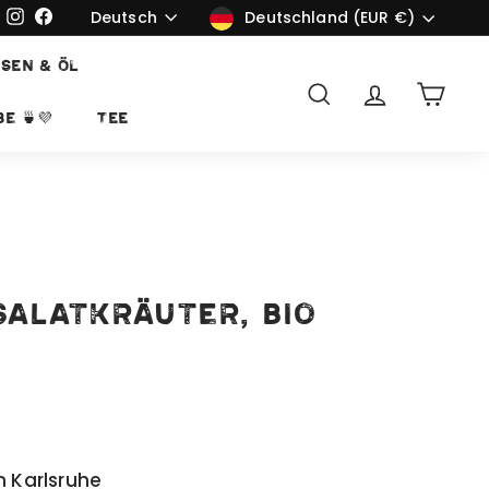
Sprache
Währung
Deutsch
Instagram
Facebook
Deutschland (EUR €)
SEN & ÖL
Suche
Account
Ware
e 🍵💜
TEE
Salatkräuter, bio
n Karlsruhe