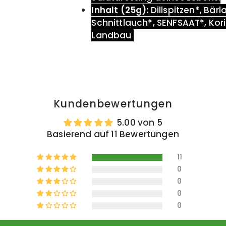
Inhalt (25g):
Dillspitzen*, Bärl
Schnittlauch*, SENFSAAT*, Kori
Landbau
Kundenbewertungen
5.00 von 5
Basierend auf 11 Bewertungen
11
0
0
0
0