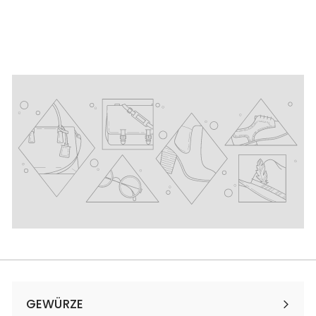
131,67 €/kg
b
2
,
5
0
€
GEWÜRZE
Menü