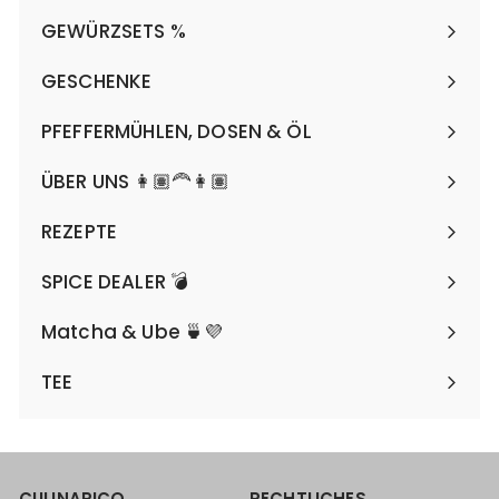
maximieren
GEWÜRZSETS %
Menü
maximieren
GESCHENKE
Menü
maximieren
PFEFFERMÜHLEN, DOSEN & ÖL
Menü
maximieren
ÜBER UNS 👩🏽‍🦰👩🏽
REZEPTE
SPICE DEALER 💣
Matcha & Ube 🍵💜
TEE
CULINARICO
RECHTLICHES