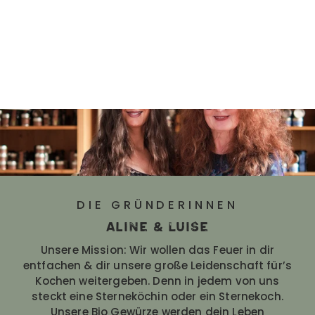
DIE GRÜNDERINNEN
Aline & Luise
Unsere Mission: Wir wollen das Feuer in dir
entfachen & dir unsere große Leidenschaft für’s
Kochen weitergeben. Denn in jedem von uns
steckt eine Sterneköchin oder ein Sternekoch.
Unsere Bio Gewürze werden dein Leben