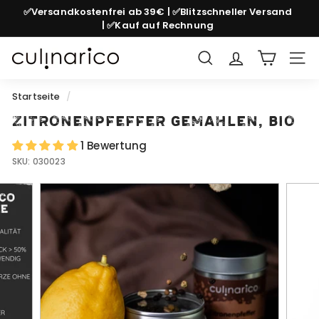
Direkt
✅Versandkostenfrei ab 39€ | ✅Blitzschneller Versand
zum
| ✅Kauf auf Rechnung
Pause
Inhalt
Diashow
c
Suche
Seit
u
l
Startseite
/
i
Zitronenpfeffer gemahlen, bio
n
1 Bewertung
a
SKU:
030023
r
i
c
o