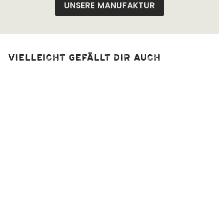
UNSERE MANUFAKTUR
Vielleicht gefällt dir auch
Zitronenpfeffer
gemahlen, bio
1
Bewertung
2,50 €
A
Ab