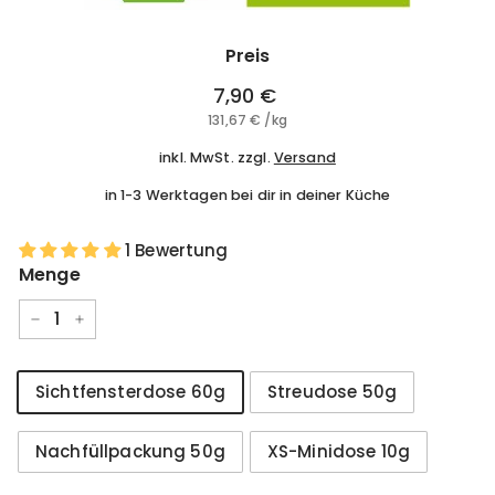
Preis
Normaler
7,90 €
7,90
Preis
131,67 €
131,67
/
kg
€
€
inkl. MwSt. zzgl.
Versand
in 1-3 Werktagen bei dir in deiner Küche
1 Bewertung
Menge
−
+
Größe
Sichtfensterdose 60g
Streudose 50g
Nachfüllpackung 50g
XS-Minidose 10g