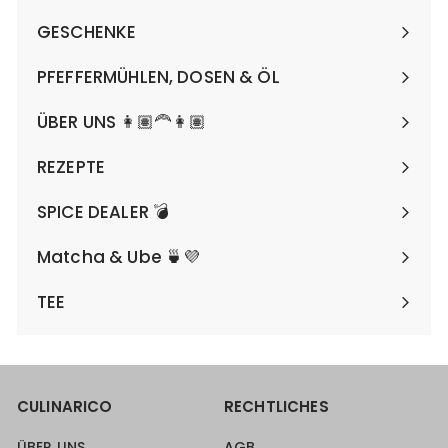
maximieren
GESCHENKE
Menü
maximieren
PFEFFERMÜHLEN, DOSEN & ÖL
Menü
maximieren
ÜBER UNS 👩🏽‍🦰👩🏽
REZEPTE
SPICE DEALER 💣
Matcha & Ube 🍵💜
TEE
CULINARICO
RECHTLICHES
ÜBER UNS
AGB