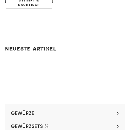
DESSERT &
NACHTISCH
Neueste Artikel
GEWÜRZE
Menü
maximieren
GEWÜRZSETS %
Menü