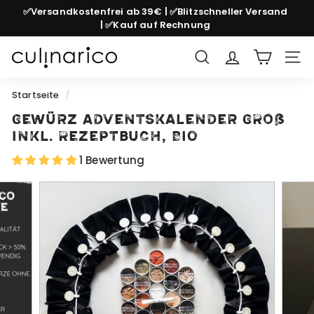
Direkt
✅Versandkostenfrei ab 39€ | ✅Blitzschneller Versand
zum
| ✅Kauf auf Rechnung
Pause
Inhalt
Diashow
c
Suche
Seit
u
l
Startseite
/
i
Gewürz Adventskalender GROß
n
inkl. Rezeptbuch, Bio
a
1 Bewertung
r
i
c
o