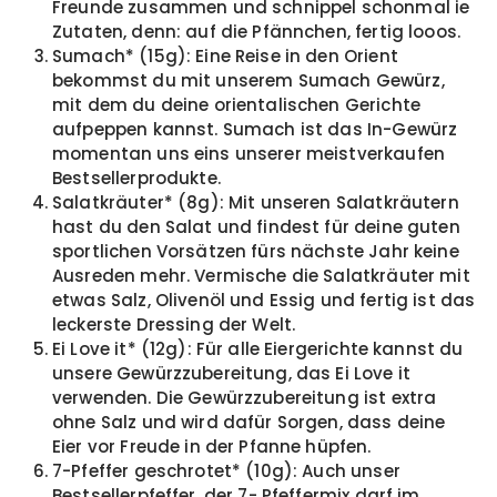
Freunde zusammen und schnippel schonmal ie
Zutaten, denn: auf die Pfännchen, fertig looos.
Sumach* (15g): Eine Reise in den Orient
bekommst du mit unserem Sumach Gewürz,
mit dem du deine orientalischen Gerichte
aufpeppen kannst. Sumach ist das In-Gewürz
momentan uns eins unserer meistverkaufen
Bestsellerprodukte.
Salatkräuter* (8g): Mit unseren Salatkräutern
hast du den Salat und findest für deine guten
sportlichen Vorsätzen fürs nächste Jahr keine
Ausreden mehr. Vermische die Salatkräuter mit
etwas Salz, Olivenöl und Essig und fertig ist das
leckerste Dressing der Welt.
Ei Love it* (12g): Für alle Eiergerichte kannst du
unsere Gewürzzubereitung, das Ei Love it
verwenden. Die Gewürzzubereitung ist extra
ohne Salz und wird dafür Sorgen, dass deine
Eier vor Freude in der Pfanne hüpfen.
7-Pfeffer geschrotet* (10g): Auch unser
Bestsellerpfeffer, der 7- Pfeffermix darf im