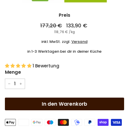
Preis
Normaler
Sonderpreis
177,20 €
177,20
133,90 €
133,90
Preis
118,76 €
118,76
/
kg
€
€
€
inkl. MwSt. zzgl.
Versand
in 1-3 Werktagen bei dir in deiner Küche
1 Bewertung
Menge
−
+
In den Warenkorb