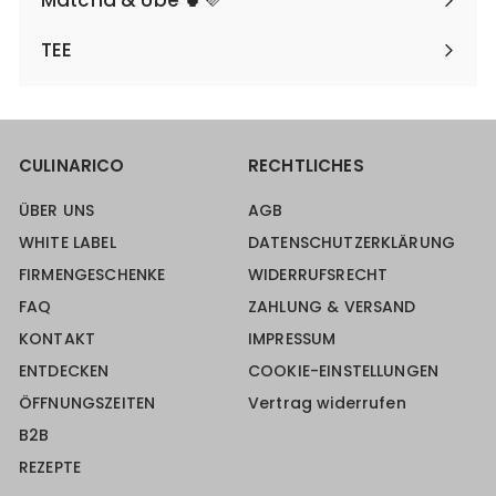
Matcha & Ube 🍵💜
TEE
CULINARICO
RECHTLICHES
ÜBER UNS
AGB
WHITE LABEL
DATENSCHUTZERKLÄRUNG
FIRMENGESCHENKE
WIDERRUFSRECHT
FAQ
ZAHLUNG & VERSAND
KONTAKT
IMPRESSUM
ENTDECKEN
COOKIE-EINSTELLUNGEN
ÖFFNUNGSZEITEN
Vertrag widerrufen
B2B
REZEPTE