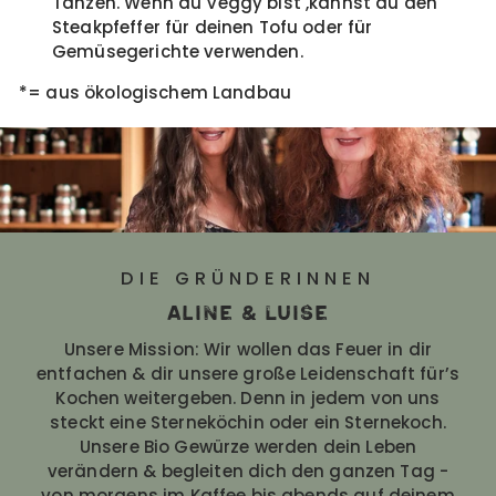
Tanzen. Wenn du Veggy bist ,kannst du den
Steakpfeffer für deinen Tofu oder für
Gemüsegerichte verwenden.
*= aus ökologischem Landbau
DIE GRÜNDERINNEN
Aline & Luise
Unsere Mission: Wir wollen das Feuer in dir
entfachen & dir unsere große Leidenschaft für’s
Kochen weitergeben. Denn in jedem von uns
steckt eine Sterneköchin oder ein Sternekoch.
Unsere Bio Gewürze werden dein Leben
verändern & begleiten dich den ganzen Tag -
von morgens im Kaffee bis abends auf deinem